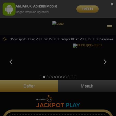
×
ANDAHOKI Aplikasi Mobile
UNDUH
Jangan tampilkan lagi hari ini
P Virtual Sports pada 30-Jun-2026 dari 15.00.00 sampai 30-Sep-2026 15.00.00. Selama waktu in
Daftar
Masuk
JACKPOT
PLAY