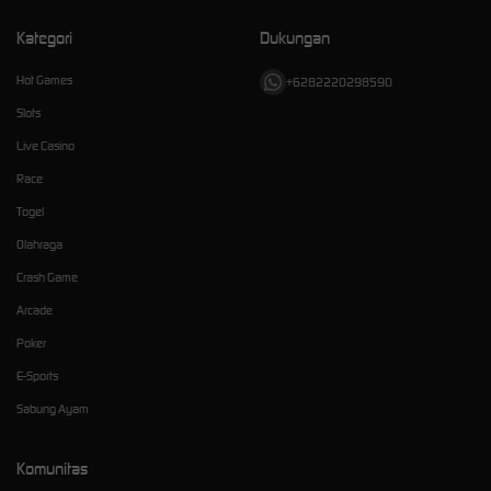
Kategori
Dukungan
Hot Games
+6282220298590
Slots
Live Casino
Race
Togel
Olahraga
Crash Game
Arcade
Poker
E-Sports
Sabung Ayam
Komunitas