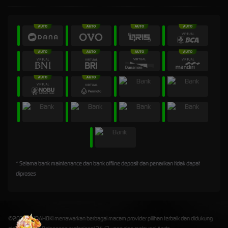
* Selama bank maintenance dan bank offline deposit dan penarikan tidak dapat
diproses
©2026 ANDAHOKI menawarkan berbagai macam provider pilihan terbaik dan didukung