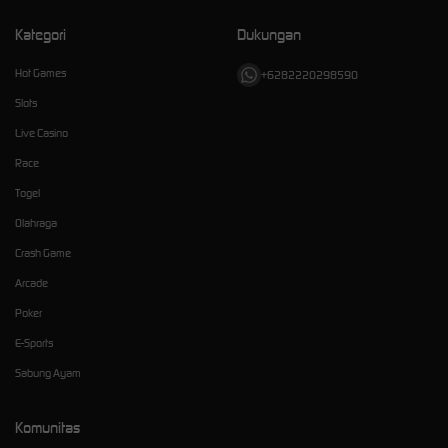
Kategori
Dukungan
Hot Games
+6282220298590
Slots
Live Casino
Race
Togel
Olahraga
Crash Game
Arcade
Poker
E-Sports
Sabung Ayam
Komunitas