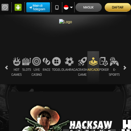
Main di
MASUK
DAFTAR
Telegram
HOT
SLOTS
LIVE
RACE
TOGEL
OLAHRAGA
CRASH
ARCADE
POKER
E-
SABUN
GAMES
CASINO
GAME
SPORTS
AYAM