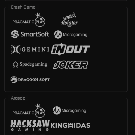
Crash Game
Arcade