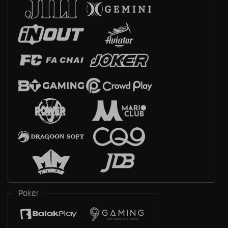
Poker