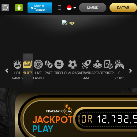
Main di
MASUK
DAFTAR
Telegram
HOT
SLOTS
LIVE
RACE
TOGEL
OLAHRAGA
CRASH
ARCADE
POKER
E-
SABUN
GAMES
CASINO
GAME
SPORTS
AYAM
IDR
12,732,
JACKPOT
PLAY