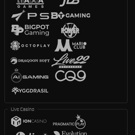
Live Casino