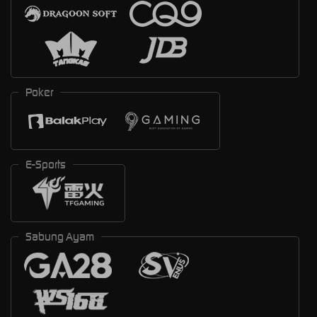
Poker
E-Sports
Sabung Ayam