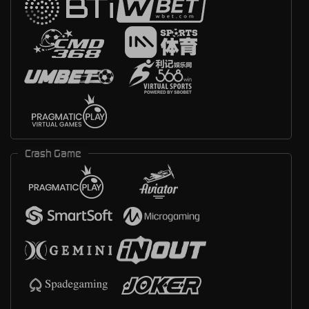
Crash Game