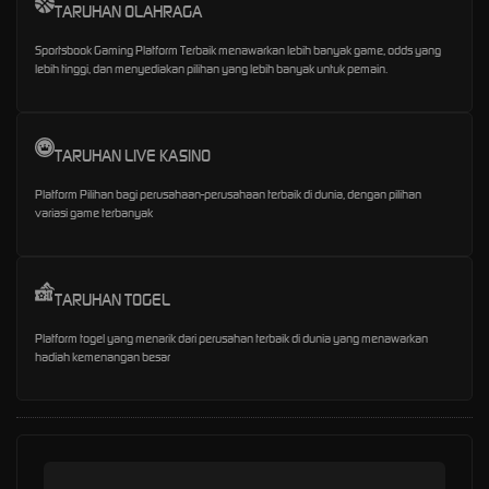
TARUHAN OLAHRAGA
Sportsbook Gaming Platform Terbaik menawarkan lebih banyak game, odds yang
lebih tinggi, dan menyediakan pilihan yang lebih banyak untuk pemain.
TARUHAN LIVE KASINO
Platform Pilihan bagi perusahaan-perusahaan terbaik di dunia, dengan pilihan
variasi game terbanyak
TARUHAN TOGEL
Platform togel yang menarik dari perusahan terbaik di dunia yang menawarkan
hadiah kemenangan besar