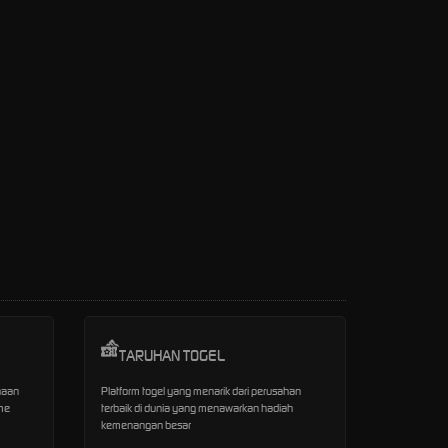
TARUHAN TOGEL
haan
Platform togel yang menarik dari perusahan
ame
terbaik di dunia yang menawarkan hadiah
kemenangan besar