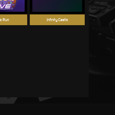
e Run
Infinity Castle