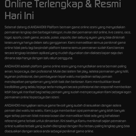
Online Terlengkap & Resmi
Hari Ini
Selamat datang di ANDAHOKI! Platform bermain game online resmi yang menyediakan
permainan lengkap dari berbagai kategori, mulai dari permainan slot online, live casino, race,
togel, sports, crash game, arcade, poker, esports, dan sabung ayam yang bisa dinikmati
keseruannya hanya dalam satu genggaman. Kami memastikan semua penikmat game
online tidak perlu lagi berpindah platform karena semua permainan sudah Kami kemas
secara lengkap kedalam aplikasi yang mudah digunakan dan diakses kapan saja dan
dimana saja hanya dengan satu akun pengguna.
ANDAHOKI adalah platform game online resmi yang menyediakan arena bermain paling
aman, terpercaya, dan profesional. Mulai dari sistem fair play, seleksi permainan yang teliti,
layanan profesional, dan pembayaran tepat waktu menjadikan setiap pemain
mendapatkan pengalaman yang lebih baik dan berkesan. Kami membuktikan lewat
kredibilitas yang selalu terjaga serta melayani secara profesional dan responsif memberikan
lebih banyak manfaat bagi setiap pemain yang sudah mempercayakan Kami sebagai agen
permainan online terpercaya dan resmi.
ANDAHOKI menyajikan semua game favorit yang sudah di sesuaikan dengan selera
pemain dari waktu ke waktu. Kami juga memberikan opsi permainan yang lebih banyak
agar setiap pemain tidak merasa bosan dan memastikan tidak ada yang kehabisan
referensi game terbaik untuk dimainkan. Kini saatnya Kamu menikmati sajian permainan
online kualitas terbaik yang sudah dilengkapi dengan fitur terbaru paling lengkap yang bisa
disesuaikan dengan selera anda sebagai penikmat game online.