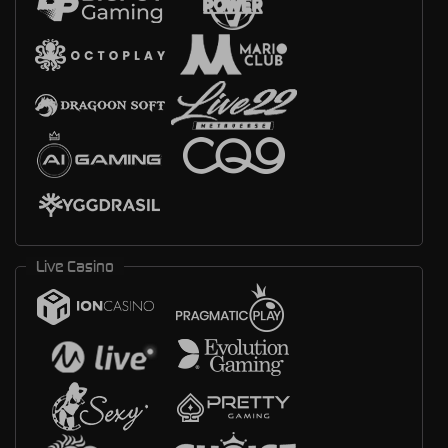
Live Casino