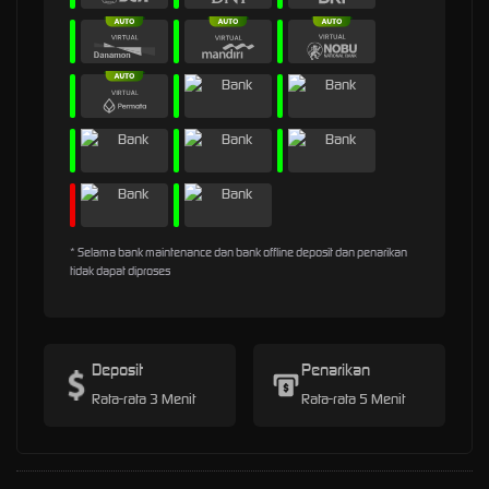
* Selama bank maintenance dan bank offline deposit dan penarikan
tidak dapat diproses
Deposit
Penarikan
Rata-rata 3 Menit
Rata-rata 5 Menit