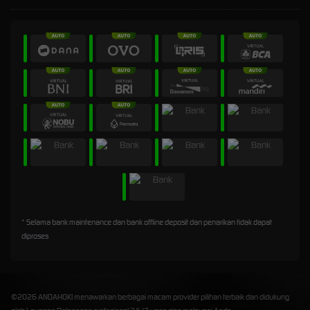
* Selama bank maintenance dan bank offline deposit dan penarikan tidak dapat
diproses
©2026 ANDAHOKI menawarkan berbagai macam provider pilihan terbaik dan didukung