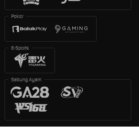
Poker
E-Sports
Sabung Ayam