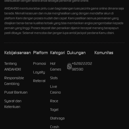
disesuaikan dengan selera anda sebagai penikmat game online.
ANDAHOKI membuka lebar pintu cuan bagi kalangan luas pecinta game online dimana saja
berada. Nikmati keseruan dan mulai menghasilkan uang dengan mendaftar akun di
platform Kami dengan proses mudah dan cepat. Kami pastikan semua permainan yang
disajikan benar-benar kualitas terbaik yang bisa memberikan angka pengembalian kepada
pemain yang tinggi. Proses deposit dan penarikan dijamin tercepat menang berapapun
pasti dibayar. Selamat mencoba dan jangan lupa ambil jackpot perdana Kamu disini.
Kebijaksanaan
Platform
Kategori
Dukungan
Komunitas
Tentang
Promosi
Hot
+62822202
ANDAHOKI
Games
98590
Loyalty
Responsible
Slots
Referral
Gambling
Live
Pusat Bantuan
Casino
Syarat dan
Race
Ketentuan
Togel
Olahraga
Crash